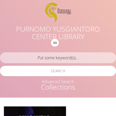
PURNOMO YUSGIANTORO
CENTER LIBRARY
SEARCH
Advanced Search
Collections