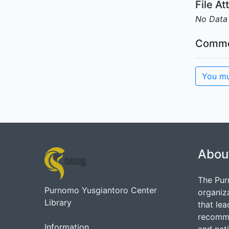
File A
No Data
Comme
You mu
Abou
The Pur
Purnomo Yusgiantoro Center
organiz
Library
that lea
recommen
Information