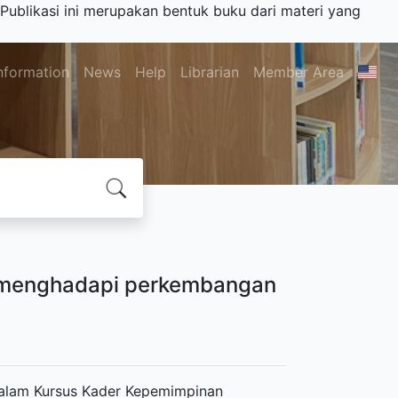
Publikasi ini merupakan bentuk buku dari materi yang
nformation
News
Help
Librarian
Member Area
m menghadapi perkembangan
 dalam Kursus Kader Kepemimpinan