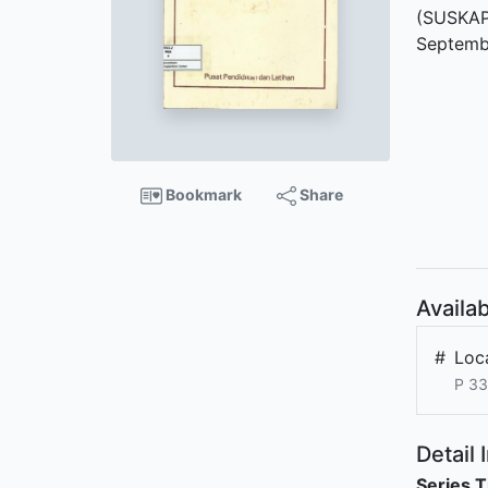
(SUSKAP
Septemb
Bookmark
Share
Availab
#
Loca
P 33
Detail 
Series T