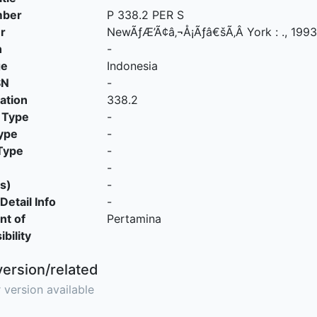
mber
P 338.2 PER S
r
NewÃƒÆ’Ã¢â‚¬Å¡Ãƒâ€šÃ‚Â York
:
.,
1993
n
-
ge
Indonesia
SN
-
cation
338.2
 Type
-
ype
-
Type
-
-
s)
-
Detail Info
-
nt of
Pertamina
bility
version/related
 version available