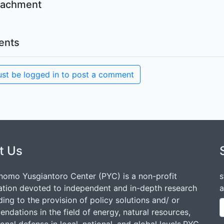
ttachment
nts
st be logged in to post a comment
t Us
nomo Yusgiantoro Center (PYC) is a non-profit
s
ation devoted to independent and in-depth research
a
ding to the provision of policy solutions and/ or
dations in the field of energy, natural resources,