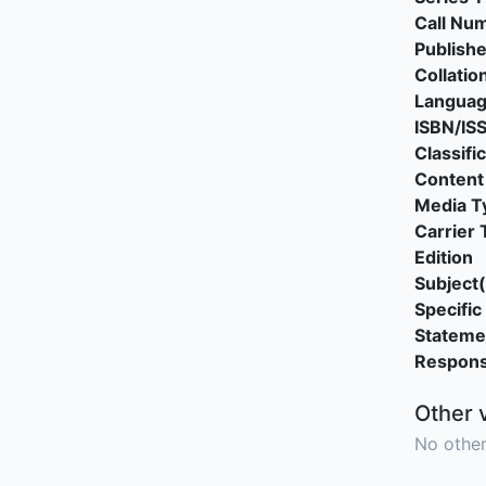
Call Nu
Publishe
Collatio
Langua
ISBN/IS
Classifi
Content
Media T
Carrier 
Edition
Subject(
Specific 
Stateme
Responsi
Other 
No other