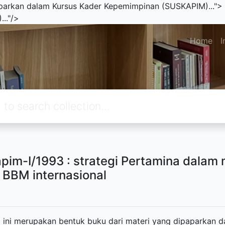
paparkan dalam Kursus Kader Kepemimpinan (SUSKAPIM)...">
.."/>
Home
I
pim-I/1993 : strategi Pertamina dala
 BBM internasional
i ini merupakan bentuk buku dari materi yang dipaparkan