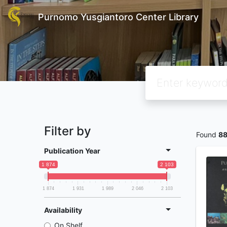
Purnomo Yusgiantoro Center Library
Filter by
Found
8
Publication Year
1 874
2 103
1 874
1 931
1 989
2 046
2 103
Availability
On Shelf