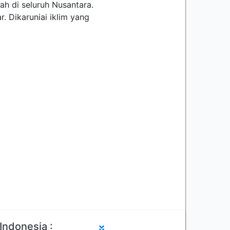
h di seluruh Nusantara.
. Dikaruniai iklim yang
Indonesia :