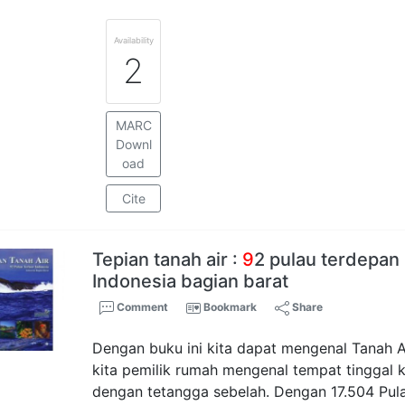
Availability
2
MARC
Downl
oad
Cite
Tepian tanah air :
9
2 pulau terdepan 
Indonesia bagian barat
Comment
Bookmark
Share
Dengan buku ini kita dapat mengenal Tanah 
kita pemilik rumah mengenal tempat tinggal 
dengan tetangga sebelah. Dengan 17.504 Pul