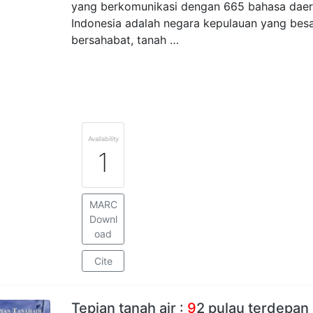
yang berkomunikasi dengan 665 bahasa daera
Indonesia adalah negara kepulauan yang besar
bersahabat, tanah …
Availability
1
MARC
Downl
oad
Cite
Tepian tanah air :
9
2 pulau terdepan 