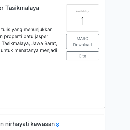
r Tasikmalaya
Availability
1
 tulis yang menunjukkan
 properti batu jasper
MARC
Tasikmalaya, Jawa Barat,
Download
ta untuk menatanya menjadi
Cite
an nirhayati kawasan