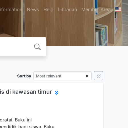
nformation
News
Help
Librarian
Member Area
Sort by
is di kawasan timur
oratai. Buku ini
endidik bagi siswa. Buku