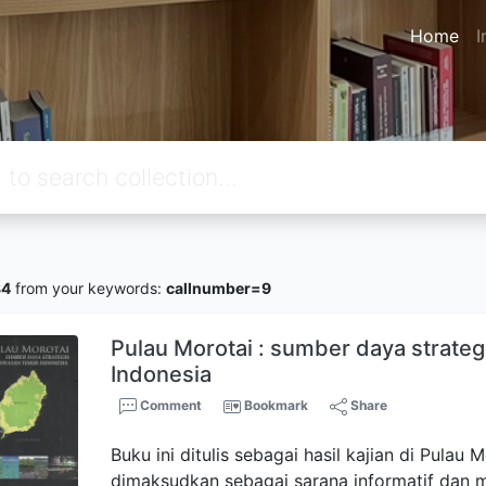
Home
I
84
from your keywords:
callnumber=9
Pulau Morotai : sumber daya strateg
Indonesia
Comment
Bookmark
Share
Buku ini ditulis sebagai hasil kajian di Pulau M
dimaksudkan sebagai sarana informatif dan m