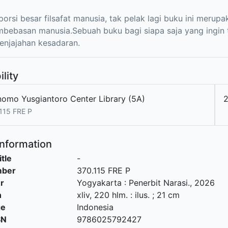
orsi besar filsafat manusia, tak pelak lagi buku ini meru
mbebasan manusia.Sebuah buku bagi siapa saja yang ingin 
enjajahan kesadaran.
ility
nomo Yusgiantoro Center Library (5A)
2
115 FRE P
Information
itle
-
mber
370.115 FRE P
r
Yogyakarta
:
Penerbit Narasi
.,
2026
n
xliv, 220 hlm. : ilus. ; 21 cm
ge
Indonesia
SN
9786025792427