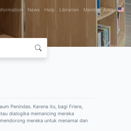
nformation
News
Help
Librarian
Member Area
um Penindas. Karena itu, bagi Friere,
atau dialogika memancing mereka
a,mendorong mereka untuk menamai dan