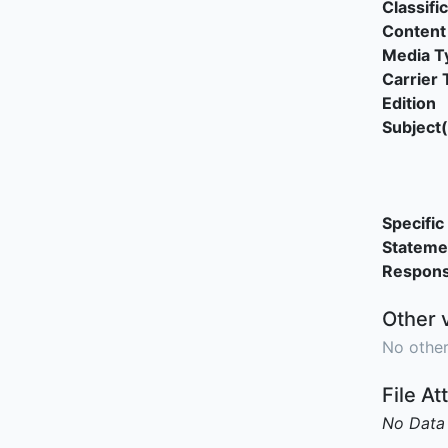
Classifi
Content
Media T
Carrier 
Edition
Subject(
Specific 
Stateme
Responsi
Other 
No other
File A
No Data