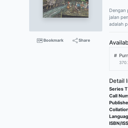
Dengan p
jalan pe
adalah p
Bookmark
Share
Availab
#
Pur
370.
Detail 
Series T
Call Nu
Publishe
Collatio
Langua
ISBN/IS