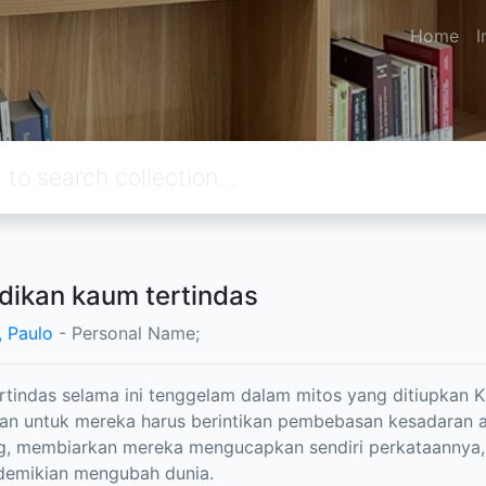
Home
I
dikan kaum tertindas
, Paulo
- Personal Name;
tindas selama ini tenggelam dalam mitos yang ditiupkan Ka
an untuk mereka harus berintikan pembebasan kesadaran 
og, membiarkan mereka mengucapkan sendiri perkataanny
demikian mengubah dunia.