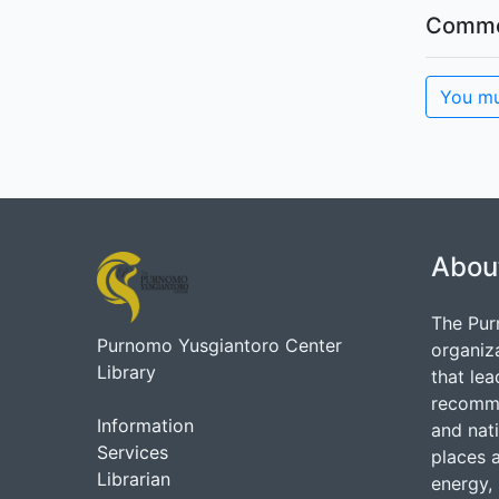
Comme
You mu
Abou
The Pur
Purnomo Yusgiantoro Center
organiz
Library
that lea
recommen
Information
and nati
Services
places 
Librarian
energy, 