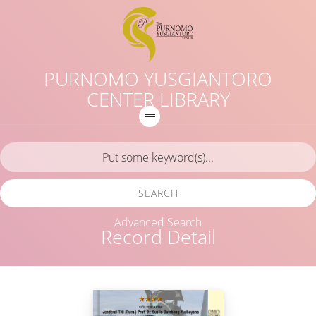
PURNOMO YUSGIANTORO
CENTER LIBRARY
SEARCH
Advanced Search
Record Detail