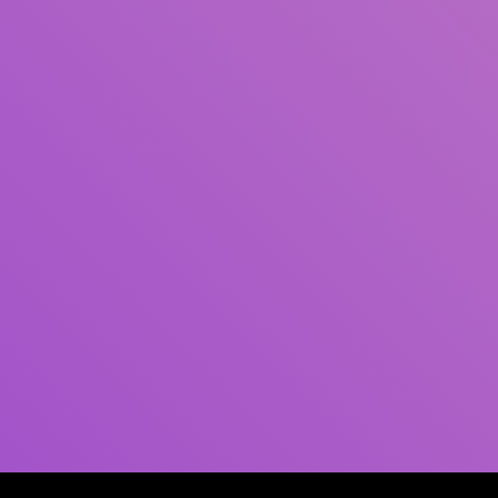
Author(s)
Subject(s)
ISBN/ISSN
Collection Type
Location
GMD
Search