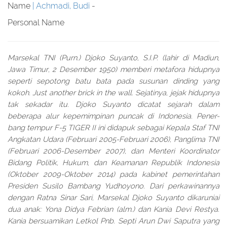
Name
Achmadi, Budi
-
Personal Name
Marsekal TNI (Purn.) Djoko Suyanto, S.I.P. (lahir di Madiun,
Jawa Timur, 2 Desember 1950) memberi metafora hidupnya
seperti sepotong batu bata pada susunan dinding yang
kokoh. Just another brick in the wall. Sejatinya, jejak hidupnya
tak sekadar itu. Djoko Suyanto dicatat sejarah dalam
beberapa alur kepemimpinan puncak di Indonesia. Pener-
bang tempur F-5 TIGER II ini didapuk sebagai Kepala Staf TNI
Angkatan Udara (Februari 2005-Februari 2006), Panglima TNI
(Februari 2006-Desember 2007), dan Menteri Koordinator
Bidang Politik, Hukum, dan Keamanan Republik Indonesia
(Oktober 2009-Oktober 2014) pada kabinet pemerintahan
Presiden Susilo Bambang Yudhoyono. Dari perkawinannya
dengan Ratna Sinar Sari, Marsekal Djoko Suyanto dikaruniai
dua anak: Yona Didya Febrian (alm.) dan Kania Devi Restya.
Kania bersuamikan Letkol Pnb. Septi Arun Dwi Saputra yang