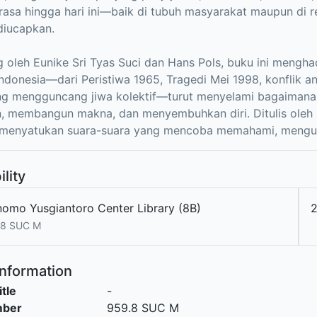
rasa hingga hari ini—baik di tubuh masyarakat maupun di r
diucapkan.
g oleh Eunike Sri Tyas Suci dan Hans Pols, buku ini menghad
Indonesia—dari Peristiwa 1965, Tragedi Mei 1998, konflik 
g mengguncang jiwa kolektif—turut menyelami bagaimana 
, membangun makna, dan menyembuhkan diri. Ditulis oleh pa
i menyatukan suara-suara yang mencoba memahami, mengu
ility
nomo Yusgiantoro Center Library (8B)
2
.8 SUC M
Information
itle
-
mber
959.8 SUC M