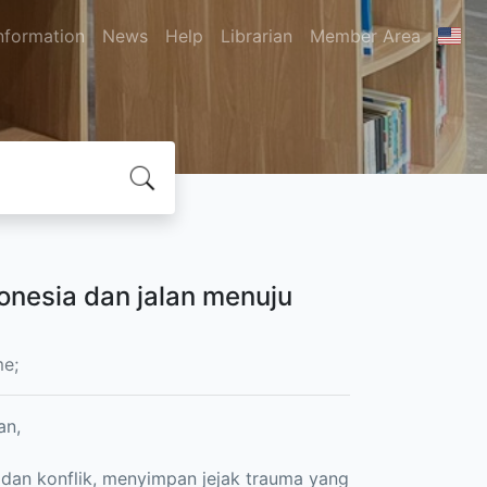
nformation
News
Help
Librarian
Member Area
onesia dan jalan menuju
me;
an,
 dan konflik, menyimpan jejak trauma yang