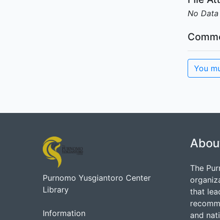
No Data
Comme
You mu
Abou
The Pur
Purnomo Yusgiantoro Center
organiz
Library
that lea
recommen
Information
and nati