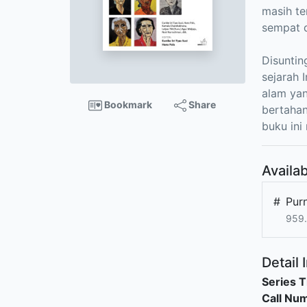
masih te
sempat 
Disuntin
sejarah 
alam yan
Bookmark
Share
bertahan
buku in
Availab
#
Pur
959
Detail 
Series T
Call Nu