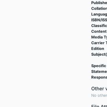
Publishe
Collatio
Langua
ISBN/IS
Classifi
Content
Media T
Carrier 
Edition
Subject(
Specific 
Stateme
Responsi
Other 
No other
File A