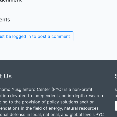
nts
st be logged in to post a comment
t Us
nomo Yusgiantoro Center (PYC) is a non-profit
s
ation devoted to independent and in-depth research
a
ding to the provision of policy solutions and/ or
dations in the field of energy, natural resources,
onal defense in local, national, and global levels.PYC