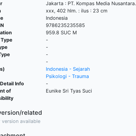
r
Jakarta
:
PT. Kompas Media Nusantara
n
xxx, 402 hlm. : ilus : 23 cm
ge
Indonesia
SN
9786235235585
cation
959.8 SUC M
 Type
-
ype
-
Type
-
-
s)
Indonesia - Sejarah
Psikologi - Trauma
Detail Info
-
nt of
Eunike Sri Tyas Suci
bility
version/related
 version available
ttachment