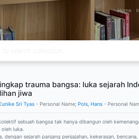
Home
I
ngkap trauma bangsa: luka sejarah Ind
ihan jiwa
Eunike Sri Tyas
- Personal Name;
Pols, Hans
- Personal Na
kolektif sebuah bangsa tak hanya dibangun oleh kemenang
 oleh luka.
a, dengan sejarah panjang penjajahan, kekerasan, bencana,