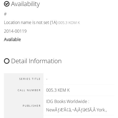
Availability
#
Location name is not set (1A)
005.3 KOM K
2014-00119
Available
Detail Information
-
SERIES TITLE
005.3 KEM K
CALL NUMBER
IDG Books Worldwide
:
PUBLISHER
NewÃƒÆ’Ã¢â‚¬Å¡Ãƒâ€šÃ‚Â York
.,