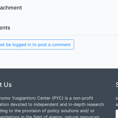
ttachment
nts
st be logged in to post a comment
t Us
nomo Yusgiantoro Center (PYC) is a non-profit
s
ation devoted to independent and in-depth research
a
ding to the provision of policy solutions and/ or
dations in the field of energy, natural resources,