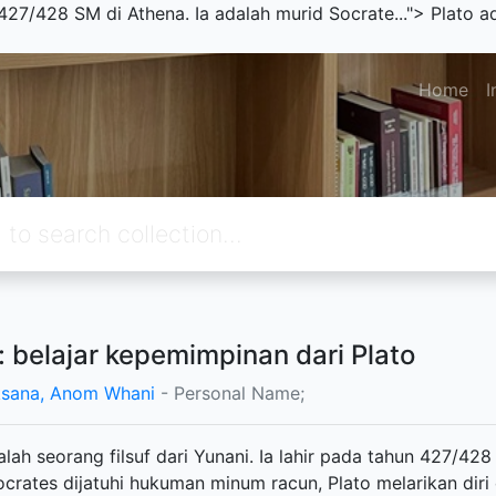
n 427/428 SM di Athena. Ia adalah murid Socrate...">
Plato ad
Home
I
 : belajar kepemimpinan dari Plato
sana, Anom Whani
- Personal Name;
alah seorang filsuf dari Yunani. Ia lahir pada tahun 427/428
ocrates dijatuhi hukuman minum racun, Plato melarikan dir