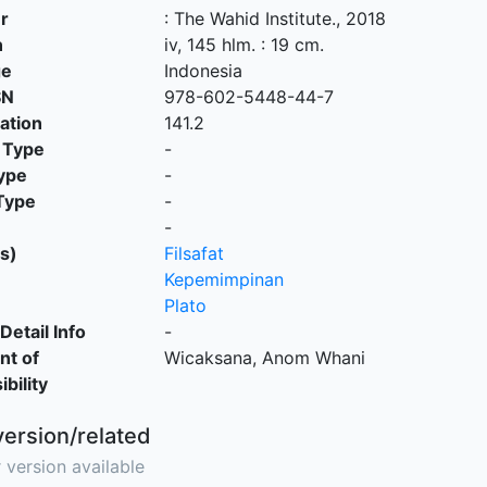
r
:
The Wahid Institute
.,
2018
n
iv, 145 hlm. : 19 cm.
ge
Indonesia
SN
978-602-5448-44-7
cation
141.2
 Type
-
ype
-
Type
-
-
s)
Filsafat
Kepemimpinan
Plato
Detail Info
-
nt of
Wicaksana, Anom Whani
bility
version/related
 version available