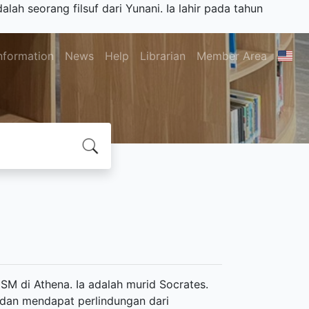
alah seorang filsuf dari Yunani. Ia lahir pada tahun
nformation
News
Help
Librarian
Member Area
 SM di Athena. Ia adalah murid Socrates.
i dan mendapat perlindungan dari