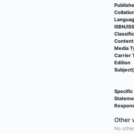
Publishe
Collatio
Langua
ISBN/IS
Classifi
Content
Media T
Carrier 
Edition
Subject(
Specific 
Stateme
Responsi
Other 
No other