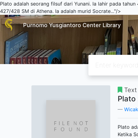
Plato adalah seorang filsuf dari Yunani. Ia lahir pada tahu
427/428 SM di Athena. Ia adalah murid Socrate..."/>
Purnomo Yusgiantoro Center Library
Text
Plato
Wicak
Plato ad
Ketika S