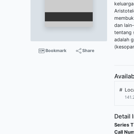
keluarga
Aristote
membukuk
dan lain
tentang 
adalah g
(kesopan
Bookmark
Share
Availab
#
Loca
141.
Detail 
Series T
Call Nu