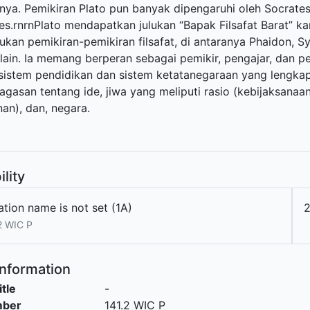
nya. Pemikiran Plato pun banyak dipengaruhi oleh Socrates.
les.rnrnPlato mendapatkan julukan “Bapak Filsafat Barat” k
an pemikiran-pemikiran filsafat, di antaranya Phaidon, Sym
-lain. Ia memang berperan sebagai pemikir, pengajar, dan 
sistem pendidikan dan sistem ketatanegaraan yang lengkap
agasan tentang ide, jiwa yang meliputi rasio (kebijaksanaa
an), dan, negara.
ility
tion name is not set (1A)
2
2 WIC P
Information
itle
-
mber
141.2 WIC P