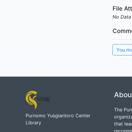
File A
No Data
Comme
You mu
Abou
The Pur
Purnomo Yusgiantoro Center
organiz
Library
that lea
recommen